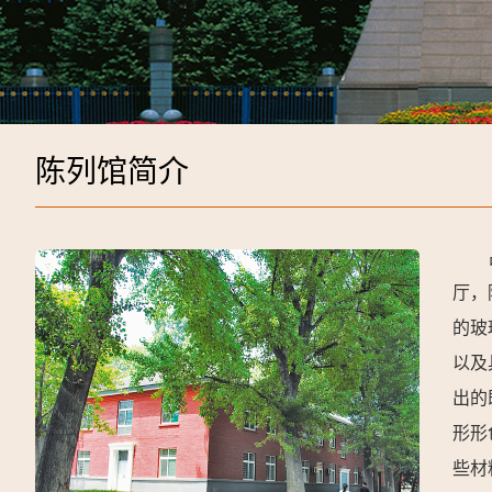
陈列馆简介
厅，
的玻
以及
出的
形形
些材